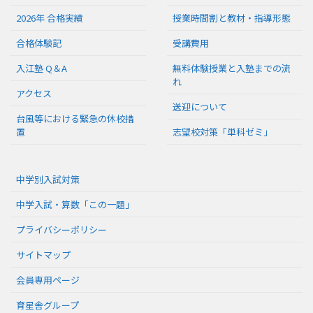
2026年 合格実績
授業時間割と教材・指導形態
合格体験記
受講費用
入江塾 Q＆A
無料体験授業と入塾までの流
れ
アクセス
送迎について
台風等における緊急の休校措
置
志望校対策「単科ゼミ」
中学別入試対策
中学入試・算数「この一題」
プライバシーポリシー
サイトマップ
会員専用ページ
育星舎グループ