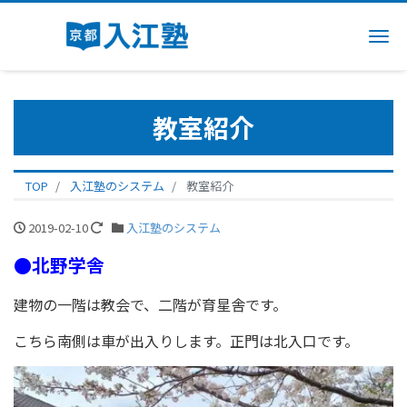
Me
教室紹介
TOP
入江塾のシステム
教室紹介
2019-02-10
入江塾のシステム
●北野学舎
建物の一階は教会で、二階が育星舎です。
こちら南側は車が出入りします。正門は北入口です。