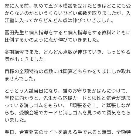
塾に入る前、初めて五ツ木模試を受けたときはどこにも受
からないのかというくらいひどい点数を取りましたが、入
江塾に入ってからどんどん点は伸びていきました。
富田先生と個人指導をすると個人指導をする教科とともに
比例するかのように点が伸びていきました。
冬期講習でまた、どんどん点数が伸びていき、もっとやる
気が出てきました。
目標の全額特待の点数には国算どちらかをたまにしか取れ
ませんでした。
とうとう入試当日になり、猫のお守りをかばんにつけて、
学校に向かうと、先生から応援カードと根性と気合が詰ま
っている消しゴムをもらい、「頑張るぞ！」と緊張しなが
らも、受験会場でカードと消しゴムを見つめて勇気をもら
いました。
翌日、合否発表のサイトを震える手で見ると無事、全額特