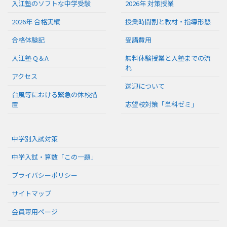
入江塾のソフトな中学受験
2026年 対策授業
2026年 合格実績
授業時間割と教材・指導形態
合格体験記
受講費用
入江塾 Q＆A
無料体験授業と入塾までの流
れ
アクセス
送迎について
台風等における緊急の休校措
置
志望校対策「単科ゼミ」
中学別入試対策
中学入試・算数「この一題」
プライバシーポリシー
サイトマップ
会員専用ページ