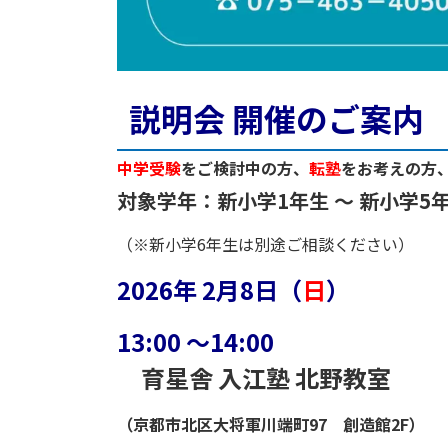
説明会 開催のご案内
中学受験
をご検討中の方、
転塾
をお考えの方
対象学年：新小学1年生 ～ 新小学5
（※新小学6年生は別途ご相談ください）
2026年 2月8日（
日
）
13:00 ～14:00
育星舎 入江塾 北野教室
（京都市北区大将軍川端町97 創造館2F）