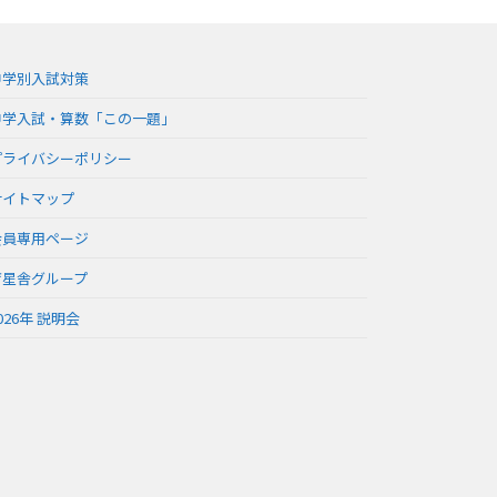
中学別入試対策
中学入試・算数「この一題」
プライバシーポリシー
サイトマップ
会員専用ページ
育星舎グループ
026年 説明会